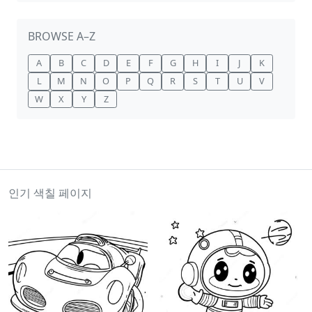
BROWSE A–Z
A
B
C
D
E
F
G
H
I
J
K
L
M
N
O
P
Q
R
S
T
U
V
W
X
Y
Z
인기 색칠 페이지