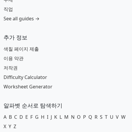
직업
See all guides →
추가 정보
색칠 페이지 제출
이용 약관
저작권
Difficulty Calculator
Worksheet Generator
알파벳 순서로 탐색하기
A
B
C
D
E
F
G
H
I
J
K
L
M
N
O
P
Q
R
S
T
U
V
W
X
Y
Z